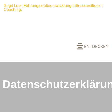
Birgit Lutz. Führungskräfteentwicklung I Stressresilienz I
Coaching.
Birgit Lutz. Führungskräfteentwicklung I Stressresilienz I
Coaching.
Mehr über mich
ENTDECKEN
Datenschutzerkläru