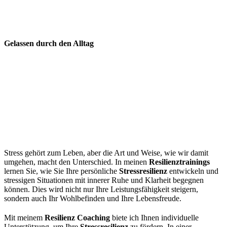
Resilienz
Gelassen durch den Alltag
Stressresilienz – Stärke in
herausfordernden Zeiten
Resilienz stärken durch Coaching und
Entspannungstechniken
Stress gehört zum Leben, aber die Art und Weise, wie wir damit
umgehen, macht den Unterschied. In meinen
Resilienztrainings
lernen Sie, wie Sie Ihre persönliche
Stressresilienz
entwickeln und
stressigen Situationen mit innerer Ruhe und Klarheit begegnen
können. Dies wird nicht nur Ihre Leistungsfähigkeit steigern,
sondern auch Ihr Wohlbefinden und Ihre Lebensfreude.
Mit meinem
Resilienz Coaching
biete ich Ihnen individuelle
Unterstützung, um Ihre
Stressresilienz
zu fördern. In einer