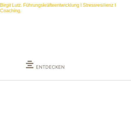
Birgit Lutz. Führungskräfteentwicklung I Stressresilienz I
Coaching.
Birgit Lutz. Führungskräfteentwicklung I Stressresilienz I
Coaching.
Mehr über mich
ENTDECKEN
Meine
Mission