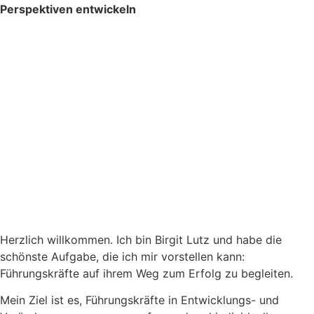
Perspektiven
entwickeln
Meine Mission –
Führungskräfte auf ihrem
Erfolgsweg begleiten
Lassen Sie uns aus der Vielfalt
aller Wege Ihren persönlichen
Weg finden.
Herzlich willkommen. Ich bin Birgit Lutz und habe die
schönste Aufgabe, die ich mir vorstellen kann:
Führungskräfte auf ihrem Weg zum Erfolg zu begleiten.
Mein Ziel ist es, Führungskräfte in Entwicklungs- und